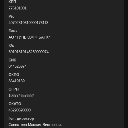
КПП
775101001
Р/с
40702810610000176113
Банк
АО "ТИНЬКОФФ БАНК"
К/с
30101810145250000974
БИК
044525974
ОКПО
86419139
ОГРН
1087746576884
ОКАТО
45290590000
Ген. директор
Савватеев Максим Викторович