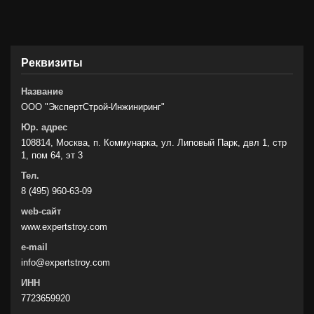
Реквизиты
Название
ООО "ЭкспертСтрой-Инжиниринг"
Юр. адрес
108814, Москва, п. Коммунарка, ул. Липовый Парк, двл 1, стр
1, пом 64, эт 3
Тел.
8 (495) 960-63-09
web-сайт
www.expertstroy.com
e-mail
info@expertstroy.com
ИНН
7723659920